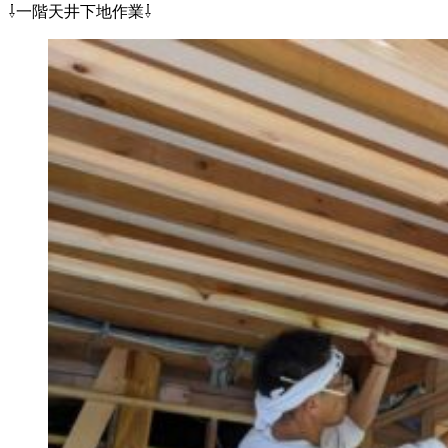
⇩一階天井下地作業⇩