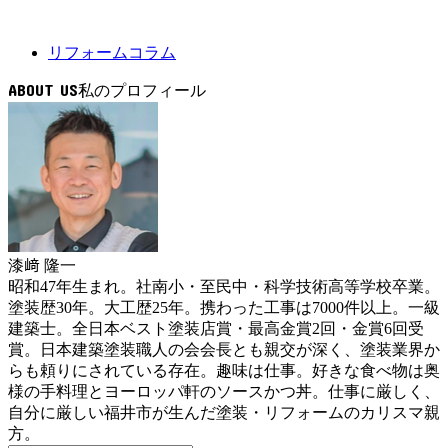
リフォームコラム
ABOUT US
漆﨑 隆一
昭和47年生まれ。社南小・至民中・科学技術高等学校卒業。
塗装歴30年。大工歴25年。携わった工事は7000件以上。一級
建築士。全日本ベスト塗装店賞・最高金賞2回・金賞6回受
賞。日本建築塗装職人の会会長とも親交が深く、塗装業界か
らも頼りにされている存在。趣味は仕事。好きな食べ物は奥
様の手料理とヨーロッパ軒のソースかつ丼。仕事に厳しく、
自分に厳しい福井市が生んだ塗装・リフォームのカリスマ親
方。