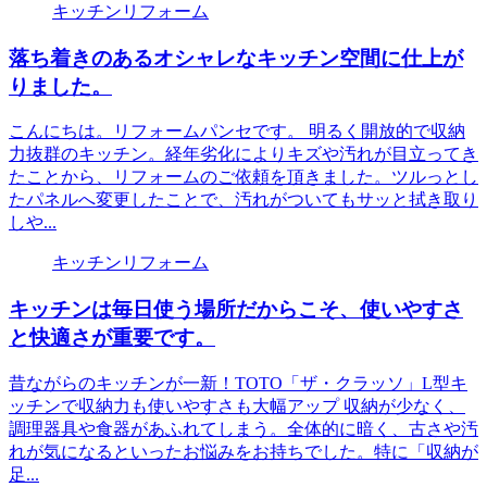
キッチンリフォーム
落ち着きのあるオシャレなキッチン空間に仕上が
りました。
こんにちは。リフォームパンセです。 明るく開放的で収納
力抜群のキッチン。経年劣化によりキズや汚れが目立ってき
たことから、リフォームのご依頼を頂きました。ツルっとし
たパネルへ変更したことで、汚れがついてもサッと拭き取り
しや...
キッチンリフォーム
キッチンは毎日使う場所だからこそ、使いやすさ
と快適さが重要です。
昔ながらのキッチンが一新！TOTO「ザ・クラッソ」L型キ
ッチンで収納力も使いやすさも大幅アップ 収納が少なく、
調理器具や食器があふれてしまう。全体的に暗く、古さや汚
れが気になるといったお悩みをお持ちでした。特に「収納が
足...