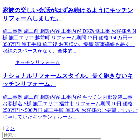
家族の楽しい会話がはずみ続けるようにキッチン
リフォームしました。
施工事例 施工前 相談内容 工事内容 DK改修工事 お客様名 N
様 施工エリア 越前町 リフォーム期間 13日 価格 150万円〜
350万円 施工手順 施工後 お客様のご要望 家事導線も悪く、
収納のスペースがなく、全体的...
キッチンリフォーム
ナショナルリフォームスタイル。長く飽きないキ
ッチンリフォーム。
施工事例 施工前 相談内容 工事内容 キッチン内部改装工事
お客様名 S様 施工エリア 福井市 リフォーム期間 10日 価格
250万円〜500万円 施工手順 施工後 お客様のご要望 ごじゃご
じゃしていたキッチン」ルーム...
1
2
＞
検