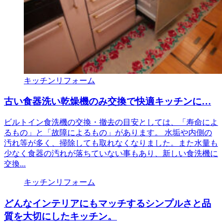
キッチンリフォーム
古い食器洗い乾燥機のみ交換で快適キッチンに…
ビルトイン食洗機の交換・撤去の目安としては、「寿命によ
るもの」と「故障によるもの」があります。 水垢や内側の
汚れ等が多く、掃除しても取れなくなりました。また水量も
少なく食器の汚れが落ちていない事もあり、新しい食洗機に
交換...
キッチンリフォーム
どんなインテリアにもマッチするシンプルさと品
質を大切にしたキッチン。