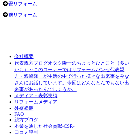
畳リフォーム
襖リフォーム
会社概要
オタク隆一のちょっとひとこと（多い
代表親方ブログ
かも）～このコーナーではリフォームパンセ代表親
方・漆崎隆一が生活の中で行った様々な出来事をみな
さんにお話しています。今回はどんなとんでもない出
来事があったんでしょうか。
メディア・表彰実績
リフォームメディア
外壁塗装
FAQ
親方ブログ
本業を通した社会貢献-CSR-
口コミ評判