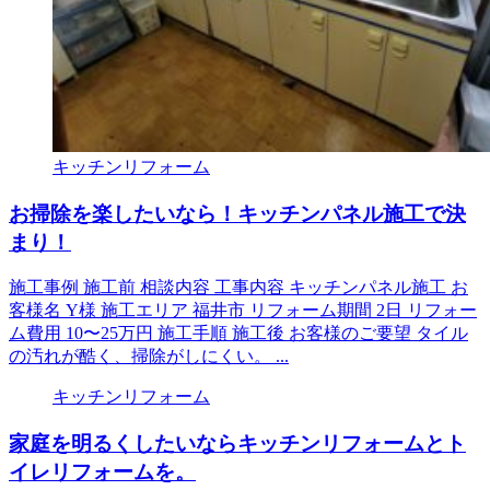
キッチンリフォーム
お掃除を楽したいなら！キッチンパネル施工で決
まり！
施工事例 施工前 相談内容 工事内容 キッチンパネル施工 お
客様名 Y様 施工エリア 福井市 リフォーム期間 2日 リフォー
ム費用 10〜25万円 施工手順 施工後 お客様のご要望 タイル
の汚れが酷く、掃除がしにくい。 ...
キッチンリフォーム
家庭を明るくしたいならキッチンリフォームとト
イレリフォームを。