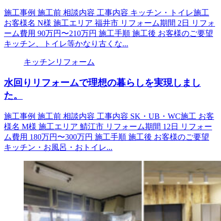
施工事例 施工前 相談内容 工事内容 キッチン・トイレ施工
お客様名 N様 施工エリア 福井市 リフォーム期間 2日 リフォ
ーム費用 90万円〜210万円 施工手順 施工後 お客様のご要望
キッチン、トイレ等かなり古くな...
キッチンリフォーム
水回りリフォームで理想の暮らしを実現しまし
た。
施工事例 施工前 相談内容 工事内容 SK・UB・WC施工 お客
様名 M様 施工エリア 鯖江市 リフォーム期間 12日 リフォー
ム費用 180万円〜300万円 施工手順 施工後 お客様のご要望
キッチン・お風呂・おトイレ...