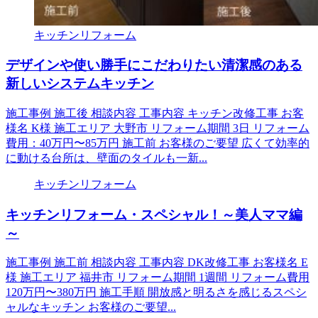
キッチンリフォーム
デザインや使い勝手にこだわりたい清潔感のある
新しいシステムキッチン
施工事例 施工後 相談内容 工事内容 キッチン改修工事 お客
様名 K様 施工エリア 大野市 リフォーム期間 3日 リフォーム
費用：40万円〜85万円 施工前 お客様のご要望 広くて効率的
に動ける台所は、壁面のタイルも一新...
キッチンリフォーム
キッチンリフォーム・スペシャル！～美人ママ編
～
施工事例 施工前 相談内容 工事内容 DK改修工事 お客様名 E
様 施工エリア 福井市 リフォーム期間 1週間 リフォーム費用
120万円〜380万円 施工手順 開放感と明るさを感じるスペシ
ャルなキッチン お客様のご要望...