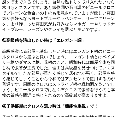
感を演出できるでしょう。自然な温もりを取り入れたいなら
木目もオススメです。あと織物調や石目調のビニールクロス
でプレーンな色合いのものも用意されていますが優しい雰囲
気がお好みならヨットブルーやラベンダー、リーフグリーン
を、より締まった雰囲気がお好みならマホガニーやミッドナ
イトブルー、レーズンやグレイを選ぶと良いですよ。
③高級感を演出したい時は「エレガント調」
高級感溢れる部屋へ演出したい時にはエレガント柄のビニー
ルクロスから選ぶと良いでしょう。エレガント柄とはペイズ
リー柄やダマスク柄、花柄のこと。昭和時代は部屋全体を同
じ柄で張替が主流でした。理由は高級感を見せつけていくス
タイルでしたが部屋が重たく感じて居心地が悪く、部屋も狭
く感じてしまうことから令和ではアクセントで使用するのが
普通です。周囲のクロスはストライプ柄や織物調が良いでし
ょう。ビニールクロスではなく布クロスで張替を行うのも本
物の質感を間近に感じられるので高級感が高まりますよ。
④子供部屋のクロスを選ぶ時は「機能性重視」で！