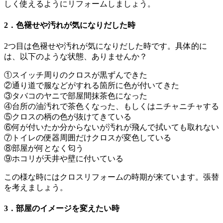
しく使えるようにリフォームしましょう。
2．色褪せや汚れが気になりだした時
2つ目は色褪せや汚れが気になりだした時です。具体的に
は、以下のような状態、ありませんか？
①スイッチ周りのクロスが黒ずんできた
②通り道で服などがすれる箇所に色が付いてきた
③タバコのヤニで部屋間抹茶色になった
④台所の油汚れで茶色くなった、もしくはニチャニチャする
⑤クロスの柄の色が抜けてきている
⑥何が付いたか分からないが汚れが飛んで拭いても取れない
⑦トイレの便器周囲だけクロスが変色している
⑧部屋が何となく匂う
⑨ホコリが天井や壁に付いている
この様な時にはクロスリフォームの時期が来ています。張替
を考えましょう。
3．部屋のイメージを変えたい時