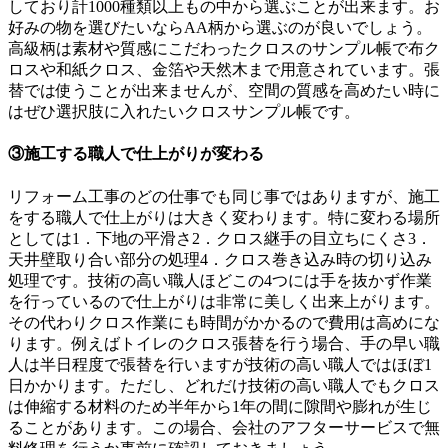
しており計1000種類以上もの中から選ぶことが出来ます。お
好みの物を選びたいならAA柄から選ぶのが良いでしょう。
高級柄は素材や質感にこだわったクロスのサンプル帳で布ク
ロスや和紙クロス、金箔や天然木まで用意されています。張
替では使うことが出来ませんが、空間の質感を高めたい時に
はぜひ選択肢に入れたいクロスサンプル帳です。
③施工する職人で仕上がりが変わる
リフォーム工事のどの仕事でも同じ事ではありますが、施工
をする職人で仕上がりは大きく変わります。特に変わる場所
としては1．下地の平滑さ2．クロス継手の目立ちにくさ3．
天井壁取り合い部分の処理4．クロス巻き込み時の切り込み
処理です。技術の高い職人ほどこの4つには手を抜かず作業
を行っているので仕上がりは非常に美しく出来上がります。
その代わりクロス作業にも時間がかかるので費用は高めにな
ります。例えばトイレのクロス張替を行う場合、手の早い職
人は半日程度で張替を行いますが技術の高い職人ではほぼ1
日かかります。ただし、どれだけ技術の高い職人でもクロス
は伸縮する材料のため半年から1年の間に隙間や膨れが生じ
ることがあります。この場合、会社のアフターサービスで無