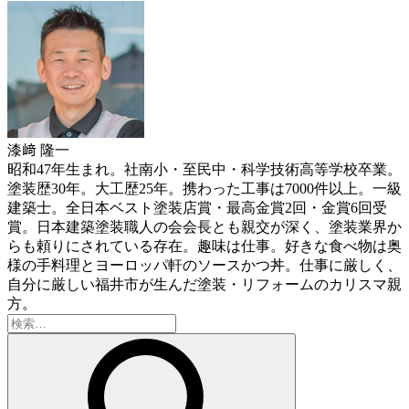
漆﨑 隆一
昭和47年生まれ。社南小・至民中・科学技術高等学校卒業。
塗装歴30年。大工歴25年。携わった工事は7000件以上。一級
建築士。全日本ベスト塗装店賞・最高金賞2回・金賞6回受
賞。日本建築塗装職人の会会長とも親交が深く、塗装業界か
らも頼りにされている存在。趣味は仕事。好きな食べ物は奥
様の手料理とヨーロッパ軒のソースかつ丼。仕事に厳しく、
自分に厳しい福井市が生んだ塗装・リフォームのカリスマ親
方。
検
索: