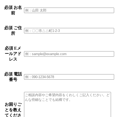
必須
お名
前
必須
ご住
所
必須
Eメ
ールアド
レス
必須
電話
番号
お困りご
とを教え
てくださ