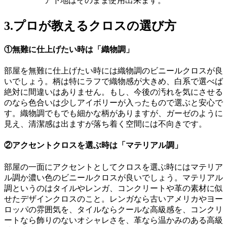
ア下地はそのまま使用出来ます。
3.
プロが教えるクロスの選び方
①無難に仕上げたい時は「織物調」
部屋を無難に仕上げたい時には織物調のビニールクロスが良
いでしょう。柄は特にラフで織物感が大きめ、白系で選べば
絶対に間違いはありません。もし、今後の汚れを気にさせる
のなら色合いは少しアイボリーが入ったもので選ぶと安心で
す。織物調でもでも細かな柄がありますが、ガーゼのように
見え、清潔感は出ますが落ち着く空間には不向きです。
②アクセントクロスを選ぶ時は「マテリアル調」
部屋の一面にアクセントとしてクロスを選ぶ時にはマテリア
ル調か濃い色のビニールクロスが良いでしょう。マテリアル
調というのはタイルやレンガ、コンクリートや革の素材に似
せたデザインクロスのこと。レンガなら古いアメリカやヨー
ロッパの雰囲気を、タイルならクールな高級感を、コンクリ
ートなら飾りのないオシャレさを、革なら温かみのある高級