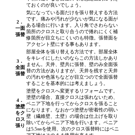
ておくのが良いでしょう。
気になっている面だけを張り替えする方法
です。痛みや汚れが少ないが気になる面が
2．
ある場合に行います。入り角でさわらない
一面
箇所のクロスと取り合うので捲れにくく補
張替
修箇所が目立ちにくいのも特徴。張替面を
アクセント壁にする事もあります。
部屋全体を張り替える方法です。部屋全体
をキレイにしたいのならこの方法しかあり
3．
ません。天井、壁共に張替、壁のみ全面張
全面
替の方法がありますが、天井を残すと天井
張替
の汚れや色落ちなどが目立つので全面張替
することを基本的には考えましょう。
塗壁をクロスへ変更するリフォームです。
塗壁の場合、直接クロスは張れないため、
4．
ベニア下地を行ってからクロスを張ること
塗壁
になります。なおかつ塗壁が密着性の弱い
をク
壁（繊維壁、土壁）の場合は仕上げを取り
ロス
除いてからベニア下地を行います。ベニア
張り
は5.5㎜を使用、次のクロス張替時にはベニ