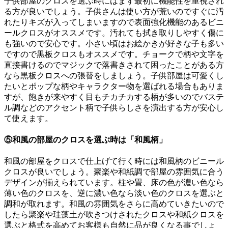
子供部屋のクロスを選ぶ時にはまず最初に機能性を重視され
る方が良いでしょう。子供さんは使い方が荒いのですぐに汚
れたりキズが入ってしまいますので表面強化機能のあるビニ
ールクロスがオススメです。汚れても拭き取りしやすく傷に
も強いので安心です。小さい頃はお絵かきが好きな子も多い
ですので黒板クロスもオススメです。チョークで柄や文字を
直接書けるのでマジックで落書きされて困ったことがある方
なら黒板クロスへの張替をしましょう。子供部屋は可愛くし
たいとポップな柄やキャラクター物を選ばれる場合もありま
すが、飽きが来やすく目もチカチカする柄が多いのでバステ
ル調などのアクセント柄で子供らしさを演出する方が安心し
て使えます。
⑤和風の部屋のクロスを選ぶ時は「和風柄」
和風の部屋をクロスで仕上げて行く時には和風柄のビニール
クロスが良いでしょう。聚楽や和紙調で部屋の雰囲気に合う
デザインが揃えられています。柱や畳、床の色が濃い色なら
薄い色のクロスを、逆に濃い色なら淡い色のクロスを選ぶと
調和が取れます。和風の雰囲気をさらに高めていきたいので
したら聚楽や珪藻土が吹きつけされたクロスや和紙クロスを
選ぶと格式を高めてお客様も自然に品が良くなる事でしょ