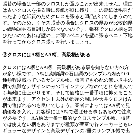
張替の場合は一部のクロスしか選ぶことが出来ません。理由
は古いクロスを捲る時に裏紙が壁に残り、この裏紙は毛羽だ
ったような紙質のためクロスを張ると凹凸が出てしまうので
す。そのため、くそス張替の場合はクロスの厚みが比較的厚
い織物調や石目調しか選べないのです。張替でクロス柄を選
びたいのであれば壁の上に薄いベニアを壁に張るベニア下地
を行ってからクロス張りを行いましょう。
②クロスにはA柄とAA柄、高級柄がある
クロスにはA柄とAA柄、高級柄がある事を知らない方の方
が多い様です。A柄は織物調や石目調のシンプルな柄が100
種類程度載っているサンプル帳。張替でも心配の無い厚手の
柄で無難なデザインのみのラインナップなのでどれを選んで
も無難に仕上がります。そして価格は一番手頃に抑えること
が出来ます。アクセント以外の部屋の周囲や天井クロスはA
柄で選ばれるのも良いでしょう。業者によってはAA柄で見
積価格を入れ、お客様にはA柄で選ばせる事もあるので注意
が必要です。AA柄は一番一般的なクロスサンプル帳。張替
では使えない柄もありますが種類が豊富で各メーカーともレ
ギュラーなデザインと高級デザインの2冊のサンプル帳で出