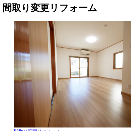
間取り変更リフォーム