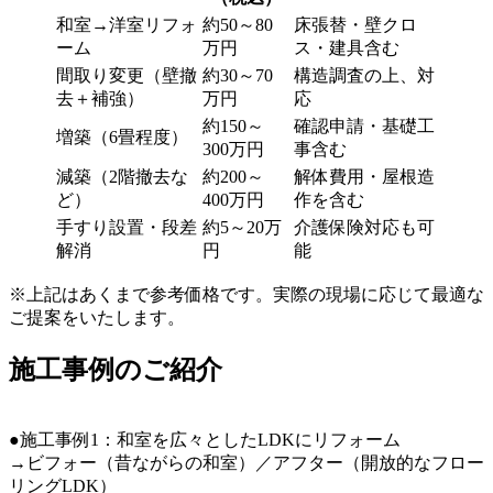
和室→洋室リフォ
約50～80
床張替・壁クロ
ーム
万円
ス・建具含む
間取り変更（壁撤
約30～70
構造調査の上、対
去＋補強）
万円
応
約150～
確認申請・基礎工
増築（6畳程度）
300万円
事含む
減築（2階撤去な
約200～
解体費用・屋根造
ど）
400万円
作を含む
手すり設置・段差
約5～20万
介護保険対応も可
解消
円
能
※上記はあくまで参考価格です。実際の現場に応じて最適な
ご提案をいたします。
施工事例のご紹介
●施工事例1：和室を広々としたLDKにリフォーム
→ビフォー（昔ながらの和室）／アフター（開放的なフロー
リングLDK）