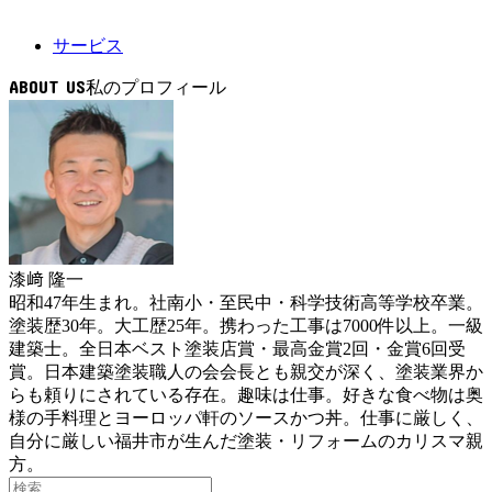
サービス
ABOUT US
漆﨑 隆一
昭和47年生まれ。社南小・至民中・科学技術高等学校卒業。
塗装歴30年。大工歴25年。携わった工事は7000件以上。一級
建築士。全日本ベスト塗装店賞・最高金賞2回・金賞6回受
賞。日本建築塗装職人の会会長とも親交が深く、塗装業界か
らも頼りにされている存在。趣味は仕事。好きな食べ物は奥
様の手料理とヨーロッパ軒のソースかつ丼。仕事に厳しく、
自分に厳しい福井市が生んだ塗装・リフォームのカリスマ親
方。
検