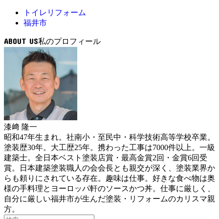
トイレリフォーム
福井市
ABOUT US
漆﨑 隆一
昭和47年生まれ。社南小・至民中・科学技術高等学校卒業。
塗装歴30年。大工歴25年。携わった工事は7000件以上。一級
建築士。全日本ベスト塗装店賞・最高金賞2回・金賞6回受
賞。日本建築塗装職人の会会長とも親交が深く、塗装業界か
らも頼りにされている存在。趣味は仕事。好きな食べ物は奥
様の手料理とヨーロッパ軒のソースかつ丼。仕事に厳しく、
自分に厳しい福井市が生んだ塗装・リフォームのカリスマ親
方。
検