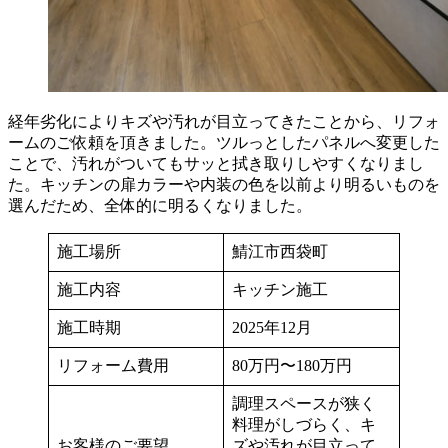
経年劣化によりキズや汚れが目立ってきたことから、リフォ
ームのご依頼を頂きました。ツルっとしたパネルへ変更した
ことで、汚れがついてもサッと拭き取りしやすくなりまし
た。キッチンの扉カラーや内装の色を以前より明るいものを
選んだため、全体的に明るくなりました。
施工場所
鯖江市西袋町
施工内容
キッチン施工
施工時期
2025年12月
リフォーム費用
80万円〜180万円
調理スペースが狭く
料理がしづらく、キ
お客様のご要望
ズや汚れが目立って