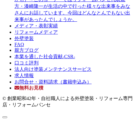
方・漆崎隆一が生活の中で行った様々な出来事をみな
さんにお話しています。今回はどんなとんでもない出
来事があったんでしょうか。
メディア・表彰実績
リフォームメディア
外壁塗装
FAQ
親方ブログ
本業を通した社会貢献-CSR-
口コミ評判
法人向け塗装メンテナンスサービス
求人情報
お問合せ・資料請求（書籍申込み）
無料お見積
© 創業昭和42年・自社職人による外壁塗装・リフォーム専門
店・リフォームパンセ