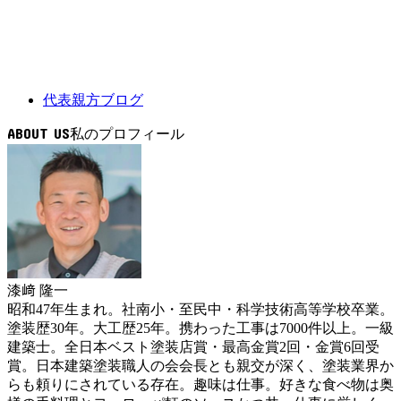
代表親方ブログ
ABOUT US
漆﨑 隆一
昭和47年生まれ。社南小・至民中・科学技術高等学校卒業。
塗装歴30年。大工歴25年。携わった工事は7000件以上。一級
建築士。全日本ベスト塗装店賞・最高金賞2回・金賞6回受
賞。日本建築塗装職人の会会長とも親交が深く、塗装業界か
らも頼りにされている存在。趣味は仕事。好きな食べ物は奥