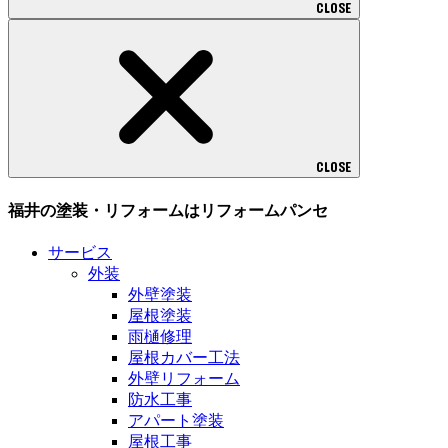
CLOSE
CLOSE
福井の塗装・リフォームはリフォームパンセ
サービス
外装
外壁塗装
屋根塗装
雨樋修理
屋根カバー工法
外壁リフォーム
防水工事
アパート塗装
屋根工事