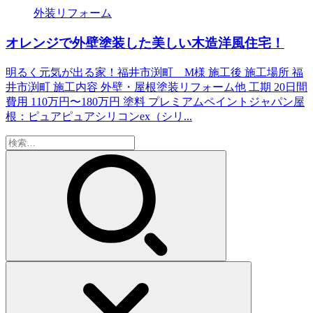
外装リフォーム
オレンジで外壁塗装した美しい木造洋風住宅！
明るく元気が出る家！福井市渕町 M様 施工後 施工場所 福
井市渕町 施工内容 外壁・屋根塗装リフォーム他 工期 20日間
費用 110万円〜180万円 塗料 プレミアムペイントジャパン屋
根：ピュアピュアシリコンex（シリ...
検
索: