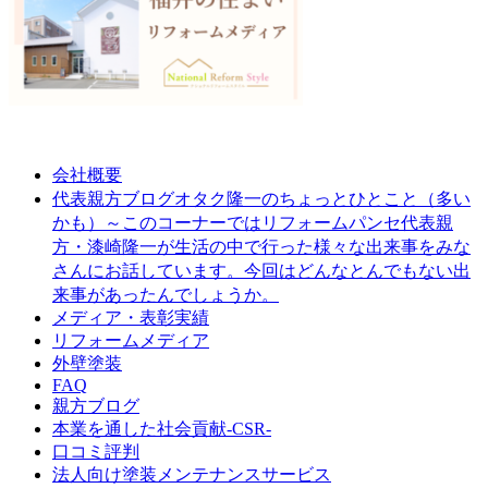
会社概要
オタク隆一のちょっとひとこと（多い
代表親方ブログ
かも）～このコーナーではリフォームパンセ代表親
方・漆崎隆一が生活の中で行った様々な出来事をみな
さんにお話しています。今回はどんなとんでもない出
来事があったんでしょうか。
メディア・表彰実績
リフォームメディア
外壁塗装
FAQ
親方ブログ
本業を通した社会貢献-CSR-
口コミ評判
法人向け塗装メンテナンスサービス