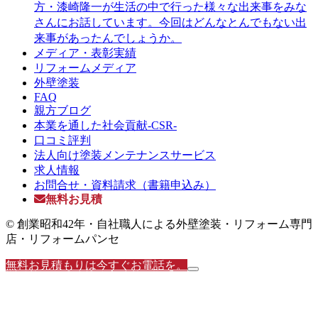
方・漆崎隆一が生活の中で行った様々な出来事をみな
さんにお話しています。今回はどんなとんでもない出
来事があったんでしょうか。
メディア・表彰実績
リフォームメディア
外壁塗装
FAQ
親方ブログ
本業を通した社会貢献-CSR-
口コミ評判
法人向け塗装メンテナンスサービス
求人情報
お問合せ・資料請求（書籍申込み）
無料お見積
© 創業昭和42年・自社職人による外壁塗装・リフォーム専門
店・リフォームパンセ
無料お見積もりは今すぐお電話を。