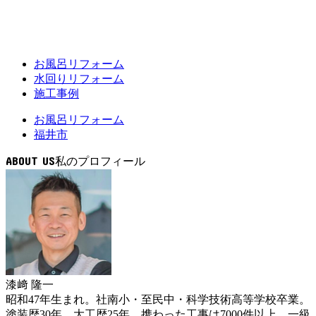
お風呂リフォーム
水回りリフォーム
施工事例
お風呂リフォーム
福井市
ABOUT US
漆﨑 隆一
昭和47年生まれ。社南小・至民中・科学技術高等学校卒業。
塗装歴30年。大工歴25年。携わった工事は7000件以上。一級