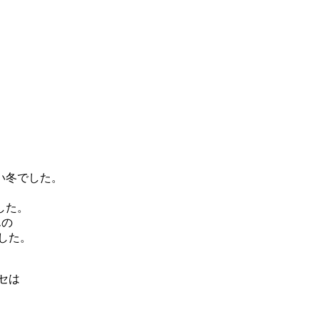
い冬でした。
した。
んの
した。
セは