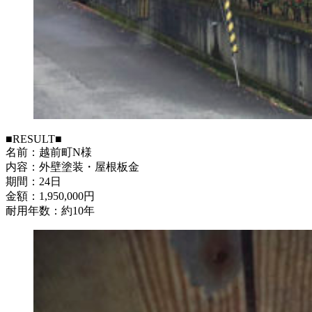
■RESULT■
名前：越前町N様
内容：外壁塗装・屋根板金
期間：24日
金額：1,950,000円
耐用年数：約10年