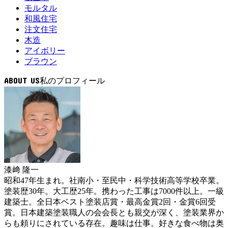
モルタル
和風住宅
注文住宅
木造
アイボリー
ブラウン
ABOUT US
漆﨑 隆一
昭和47年生まれ。社南小・至民中・科学技術高等学校卒業。
塗装歴30年。大工歴25年。携わった工事は7000件以上。一級
建築士。全日本ベスト塗装店賞・最高金賞2回・金賞6回受
賞。日本建築塗装職人の会会長とも親交が深く、塗装業界か
らも頼りにされている存在。趣味は仕事。好きな食べ物は奥