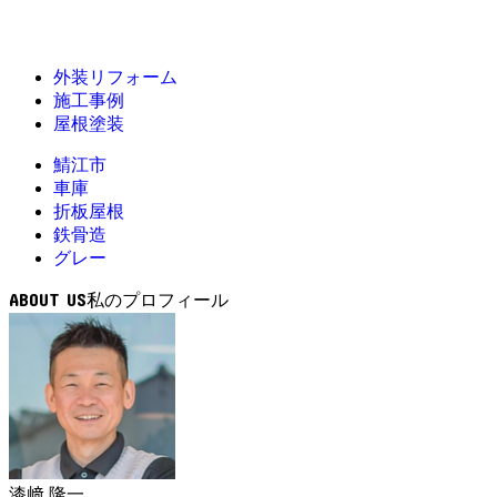
外装リフォーム
施工事例
屋根塗装
鯖江市
車庫
折板屋根
鉄骨造
グレー
ABOUT US
漆﨑 隆一