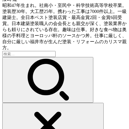
昭和47年生まれ。社南小・至民中・科学技術高等学校卒業。
塗装歴30年。大工歴25年。携わった工事は7000件以上。一級
建築士。全日本ベスト塗装店賞・最高金賞2回・金賞6回受
賞。日本建築塗装職人の会会長とも親交が深く、塗装業界か
らも頼りにされている存在。趣味は仕事。好きな食べ物は奥
様の手料理とヨーロッパ軒のソースかつ丼。仕事に厳しく、
自分に厳しい福井市が生んだ塗装・リフォームのカリスマ親
方。
検
索: