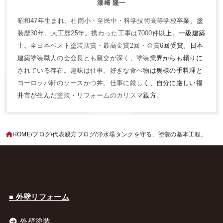
漆﨑 隆一
昭和47年生まれ。社南小・至民中・科学技術高等学校卒業。塗
装歴30年。大工歴25年。携わった工事は7000件以上。一級建築
士。全日本ベスト塗装店賞・最高金賞2回・金賞6回受賞。日本
建築塗装職人の会会長とも親交が深く、塗装業界からも頼りに
されている存在。趣味は仕事。好きな食べ物は奥様の手料理と
ヨーロッパ軒のソースかつ丼。仕事に厳しく、自分に厳しい福
井市が生んだ塗装・リフォームのカリスマ親方。
HOME
ブログ
代表親方ブログ
浄水場タンクを守る、塗装の基本工程。
■ 外壁リフォーム
外壁塗装