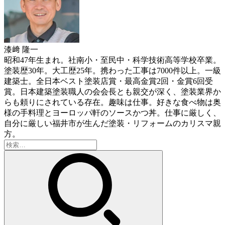
漆﨑 隆一
昭和47年生まれ。社南小・至民中・科学技術高等学校卒業。
塗装歴30年。大工歴25年。携わった工事は7000件以上。一級
建築士。全日本ベスト塗装店賞・最高金賞2回・金賞6回受
賞。日本建築塗装職人の会会長とも親交が深く、塗装業界か
らも頼りにされている存在。趣味は仕事。好きな食べ物は奥
様の手料理とヨーロッパ軒のソースかつ丼。仕事に厳しく、
自分に厳しい福井市が生んだ塗装・リフォームのカリスマ親
方。
検
索: