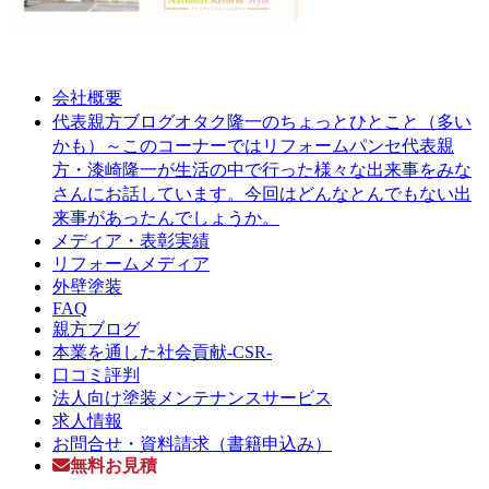
会社概要
オタク隆一のちょっとひとこと（多い
代表親方ブログ
かも）～このコーナーではリフォームパンセ代表親
方・漆崎隆一が生活の中で行った様々な出来事をみな
さんにお話しています。今回はどんなとんでもない出
来事があったんでしょうか。
メディア・表彰実績
リフォームメディア
外壁塗装
FAQ
親方ブログ
本業を通した社会貢献-CSR-
口コミ評判
法人向け塗装メンテナンスサービス
求人情報
お問合せ・資料請求（書籍申込み）
無料お見積