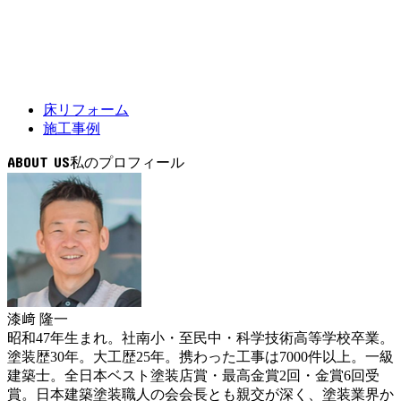
床リフォーム
施工事例
ABOUT US
漆﨑 隆一
昭和47年生まれ。社南小・至民中・科学技術高等学校卒業。
塗装歴30年。大工歴25年。携わった工事は7000件以上。一級
建築士。全日本ベスト塗装店賞・最高金賞2回・金賞6回受
賞。日本建築塗装職人の会会長とも親交が深く、塗装業界か