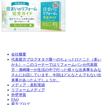
会社概要
オタク隆一のちょっとひとこと（多い
代表親方ブログ
かも）～このコーナーではリフォームパンセ代表親
方・漆崎隆一が生活の中で行った様々な出来事をみな
さんにお話しています。今回はどんなとんでもない出
来事があったんでしょうか。
メディア・表彰実績
リフォームメディア
外壁塗装
FAQ
親方ブログ