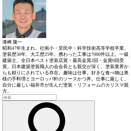
漆﨑 隆一
昭和47年生まれ。社南小・至民中・科学技術高等学校卒業。
塗装歴30年。大工歴25年。携わった工事は7000件以上。一級
建築士。全日本ベスト塗装店賞・最高金賞2回・金賞6回受
賞。日本建築塗装職人の会会長とも親交が深く、塗装業界か
らも頼りにされている存在。趣味は仕事。好きな食べ物は奥
様の手料理とヨーロッパ軒のソースかつ丼。仕事に厳しく、
自分に厳しい福井市が生んだ塗装・リフォームのカリスマ親
方。
検
索: