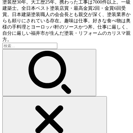
塗装歴30年。大工歴25年。携わった工事は7000件以上。一級
建築士。全日本ベスト塗装店賞・最高金賞2回・金賞6回受
賞。日本建築塗装職人の会会長とも親交が深く、塗装業界か
らも頼りにされている存在。趣味は仕事。好きな食べ物は奥
様の手料理とヨーロッパ軒のソースかつ丼。仕事に厳しく、
自分に厳しい福井市が生んだ塗装・リフォームのカリスマ親
方。
検
索: