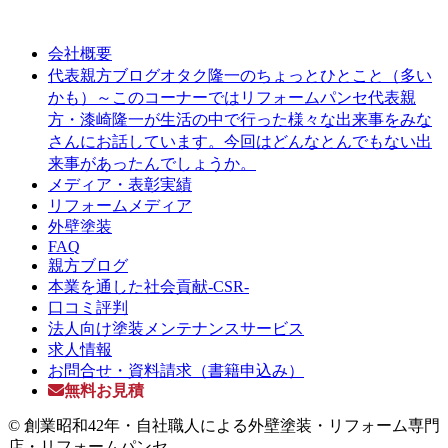
会社概要
オタク隆一のちょっとひとこと（多い
代表親方ブログ
かも）～このコーナーではリフォームパンセ代表親
方・漆崎隆一が生活の中で行った様々な出来事をみな
さんにお話しています。今回はどんなとんでもない出
来事があったんでしょうか。
メディア・表彰実績
リフォームメディア
外壁塗装
FAQ
親方ブログ
本業を通した社会貢献-CSR-
口コミ評判
法人向け塗装メンテナンスサービス
求人情報
お問合せ・資料請求（書籍申込み）
無料お見積
© 創業昭和42年・自社職人による外壁塗装・リフォーム専門
店・リフォームパンセ