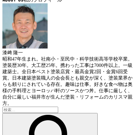
漆﨑 隆一
昭和47年生まれ。社南小・至民中・科学技術高等学校卒業。
塗装歴30年。大工歴25年。携わった工事は7000件以上。一級
建築士。全日本ベスト塗装店賞・最高金賞2回・金賞6回受
賞。日本建築塗装職人の会会長とも親交が深く、塗装業界か
らも頼りにされている存在。趣味は仕事。好きな食べ物は奥
様の手料理とヨーロッパ軒のソースかつ丼。仕事に厳しく、
自分に厳しい福井市が生んだ塗装・リフォームのカリスマ親
方。
検
索: