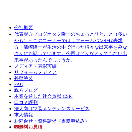
会社概要
オタク隆一のちょっとひとこと（多い
代表親方ブログ
かも）～このコーナーではリフォームパンセ代表親
方・漆崎隆一が生活の中で行った様々な出来事をみな
さんにお話しています。今回はどんなとんでもない出
来事があったんでしょうか。
メディア・表彰実績
リフォームメディア
外壁塗装
FAQ
親方ブログ
本業を通した社会貢献-CSR-
口コミ評判
法人向け塗装メンテナンスサービス
求人情報
お問合せ・資料請求（書籍申込み）
無料お見積