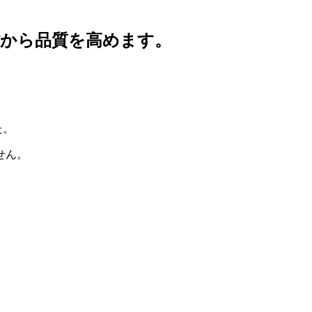
省から品質を高めます。
た。
せん。
。