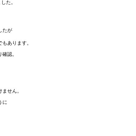
ました。
したが
でもあります。
り確認。
けません。
うに