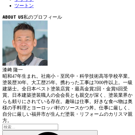
ツートン
ABOUT US
漆﨑 隆一
昭和47年生まれ。社南小・至民中・科学技術高等学校卒業。
塗装歴30年。大工歴25年。携わった工事は7000件以上。一級
建築士。全日本ベスト塗装店賞・最高金賞2回・金賞6回受
賞。日本建築塗装職人の会会長とも親交が深く、塗装業界か
らも頼りにされている存在。趣味は仕事。好きな食べ物は奥
様の手料理とヨーロッパ軒のソースかつ丼。仕事に厳しく、
自分に厳しい福井市が生んだ塗装・リフォームのカリスマ親
方。
検
索: