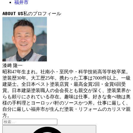
福井市
ABOUT US
漆﨑 隆一
昭和47年生まれ。社南小・至民中・科学技術高等学校卒業。
塗装歴30年。大工歴25年。携わった工事は7000件以上。一級
建築士。全日本ベスト塗装店賞・最高金賞2回・金賞6回受
賞。日本建築塗装職人の会会長とも親交が深く、塗装業界か
らも頼りにされている存在。趣味は仕事。好きな食べ物は奥
様の手料理とヨーロッパ軒のソースかつ丼。仕事に厳しく、
自分に厳しい福井市が生んだ塗装・リフォームのカリスマ親
方。
検
索: