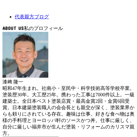
代表親方ブログ
ABOUT US
漆﨑 隆一
昭和47年生まれ。社南小・至民中・科学技術高等学校卒業。
塗装歴30年。大工歴25年。携わった工事は7000件以上。一級
建築士。全日本ベスト塗装店賞・最高金賞2回・金賞6回受
賞。日本建築塗装職人の会会長とも親交が深く、塗装業界か
らも頼りにされている存在。趣味は仕事。好きな食べ物は奥
様の手料理とヨーロッパ軒のソースかつ丼。仕事に厳しく、
自分に厳しい福井市が生んだ塗装・リフォームのカリスマ親
方。