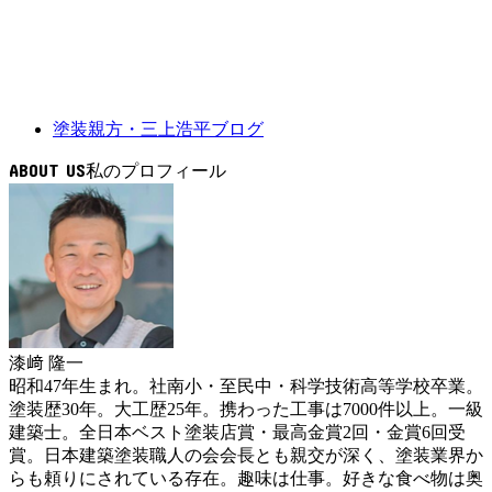
塗装親方・三上浩平ブログ
ABOUT US
漆﨑 隆一
昭和47年生まれ。社南小・至民中・科学技術高等学校卒業。
塗装歴30年。大工歴25年。携わった工事は7000件以上。一級
建築士。全日本ベスト塗装店賞・最高金賞2回・金賞6回受
賞。日本建築塗装職人の会会長とも親交が深く、塗装業界か
らも頼りにされている存在。趣味は仕事。好きな食べ物は奥