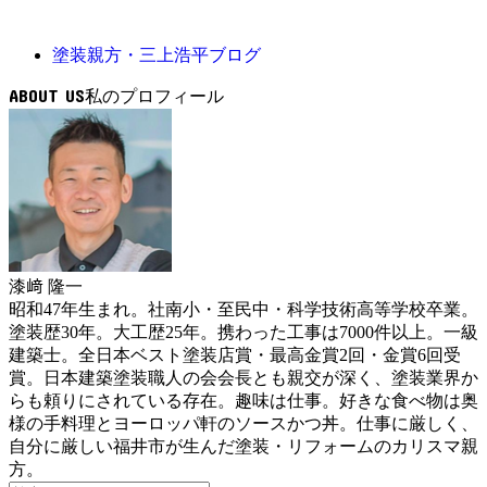
塗装親方・三上浩平ブログ
ABOUT US
漆﨑 隆一
昭和47年生まれ。社南小・至民中・科学技術高等学校卒業。
塗装歴30年。大工歴25年。携わった工事は7000件以上。一級
建築士。全日本ベスト塗装店賞・最高金賞2回・金賞6回受
賞。日本建築塗装職人の会会長とも親交が深く、塗装業界か
らも頼りにされている存在。趣味は仕事。好きな食べ物は奥
様の手料理とヨーロッパ軒のソースかつ丼。仕事に厳しく、
自分に厳しい福井市が生んだ塗装・リフォームのカリスマ親
方。