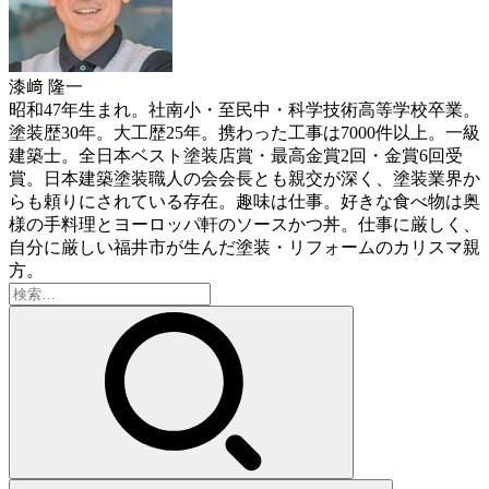
漆﨑 隆一
昭和47年生まれ。社南小・至民中・科学技術高等学校卒業。
塗装歴30年。大工歴25年。携わった工事は7000件以上。一級
建築士。全日本ベスト塗装店賞・最高金賞2回・金賞6回受
賞。日本建築塗装職人の会会長とも親交が深く、塗装業界か
らも頼りにされている存在。趣味は仕事。好きな食べ物は奥
様の手料理とヨーロッパ軒のソースかつ丼。仕事に厳しく、
自分に厳しい福井市が生んだ塗装・リフォームのカリスマ親
方。
検
索: