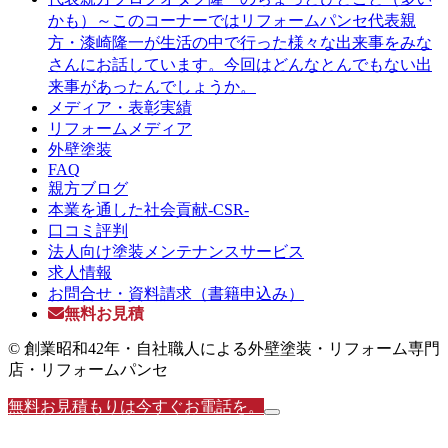
かも）～このコーナーではリフォームパンセ代表親
方・漆崎隆一が生活の中で行った様々な出来事をみな
さんにお話しています。今回はどんなとんでもない出
来事があったんでしょうか。
メディア・表彰実績
リフォームメディア
外壁塗装
FAQ
親方ブログ
本業を通した社会貢献-CSR-
口コミ評判
法人向け塗装メンテナンスサービス
求人情報
お問合せ・資料請求（書籍申込み）
無料お見積
© 創業昭和42年・自社職人による外壁塗装・リフォーム専門
店・リフォームパンセ
無料お見積もりは今すぐお電話を。