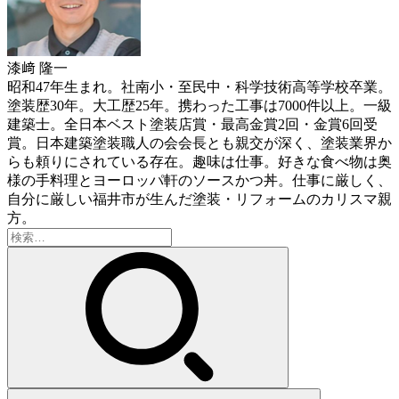
漆﨑 隆一
昭和47年生まれ。社南小・至民中・科学技術高等学校卒業。
塗装歴30年。大工歴25年。携わった工事は7000件以上。一級
建築士。全日本ベスト塗装店賞・最高金賞2回・金賞6回受
賞。日本建築塗装職人の会会長とも親交が深く、塗装業界か
らも頼りにされている存在。趣味は仕事。好きな食べ物は奥
様の手料理とヨーロッパ軒のソースかつ丼。仕事に厳しく、
自分に厳しい福井市が生んだ塗装・リフォームのカリスマ親
方。
検
索: