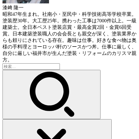
漆﨑 隆一
昭和47年生まれ。社南小・至民中・科学技術高等学校卒業。
塗装歴30年。大工歴25年。携わった工事は7000件以上。一級
建築士。全日本ベスト塗装店賞・最高金賞2回・金賞6回受
賞。日本建築塗装職人の会会長とも親交が深く、塗装業界か
らも頼りにされている存在。趣味は仕事。好きな食べ物は奥
様の手料理とヨーロッパ軒のソースかつ丼。仕事に厳しく、
自分に厳しい福井市が生んだ塗装・リフォームのカリスマ親
方。
検
索: