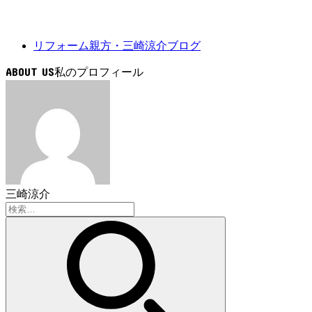
リフォーム親方・三崎涼介ブログ
ABOUT US
三崎涼介
検
索: