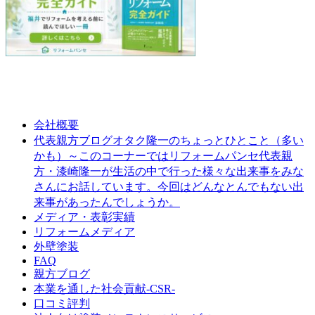
会社概要
オタク隆一のちょっとひとこと（多い
代表親方ブログ
かも）～このコーナーではリフォームパンセ代表親
方・漆崎隆一が生活の中で行った様々な出来事をみな
さんにお話しています。今回はどんなとんでもない出
来事があったんでしょうか。
メディア・表彰実績
リフォームメディア
外壁塗装
FAQ
親方ブログ
本業を通した社会貢献-CSR-
口コミ評判