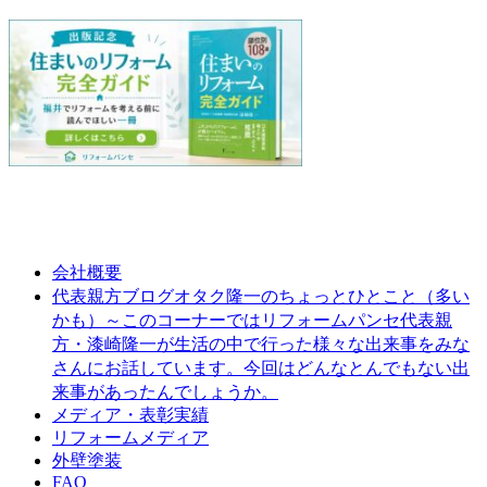
会社概要
オタク隆一のちょっとひとこと（多い
代表親方ブログ
かも）～このコーナーではリフォームパンセ代表親
方・漆崎隆一が生活の中で行った様々な出来事をみな
さんにお話しています。今回はどんなとんでもない出
来事があったんでしょうか。
メディア・表彰実績
リフォームメディア
外壁塗装
FAQ