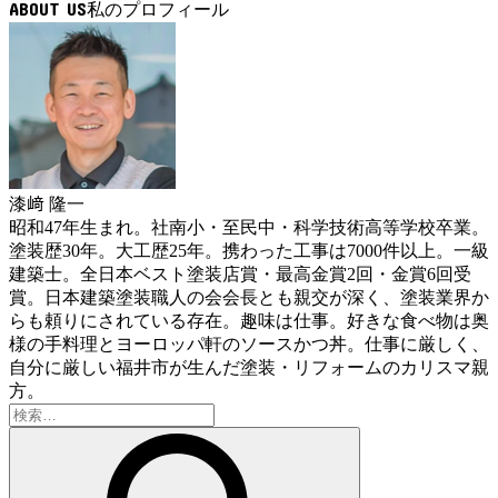
ABOUT US
漆﨑 隆一
昭和47年生まれ。社南小・至民中・科学技術高等学校卒業。
塗装歴30年。大工歴25年。携わった工事は7000件以上。一級
建築士。全日本ベスト塗装店賞・最高金賞2回・金賞6回受
賞。日本建築塗装職人の会会長とも親交が深く、塗装業界か
らも頼りにされている存在。趣味は仕事。好きな食べ物は奥
様の手料理とヨーロッパ軒のソースかつ丼。仕事に厳しく、
自分に厳しい福井市が生んだ塗装・リフォームのカリスマ親
方。
検
索: