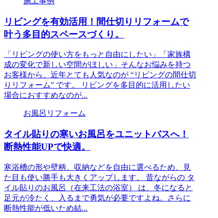
施工事例
リビングを有効活用！間仕切りリフォームで
叶う多目的スペースづくり。
「リビングの使い方をもっと自由にしたい」「家族構
成の変化で新しい空間がほしい」そんなお悩みを持つ
お客様から、近年とても人気なのが “リビングの間仕切
りリフォーム” です。 リビングを多目的に活用したい
場合におすすめなのが...
お風呂リフォーム
タイル貼りの寒いお風呂をユニットバスへ！
断熱性能UPで快適。
寒浴槽の形や壁柄、収納などを自由に選べるため、見
た目も使い勝手も大きくアップします。 昔ながらの タ
イル貼りのお風呂（在来工法の浴室） は、冬になると
足元が冷たく、入るまで勇気が必要ですよね。さらに
断熱性能が低いため結...