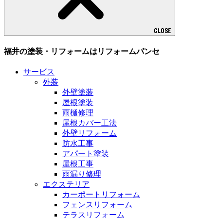
CLOSE
福井の塗装・リフォームはリフォームパンセ
サービス
外装
外壁塗装
屋根塗装
雨樋修理
屋根カバー工法
外壁リフォーム
防水工事
アパート塗装
屋根工事
雨漏り修理
エクステリア
カーポートリフォーム
フェンスリフォーム
テラスリフォーム