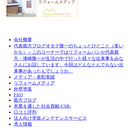
会社概要
オタク隆一のちょっとひとこと（多い
代表親方ブログ
かも）～このコーナーではリフォームパンセ代表親
方・漆崎隆一が生活の中で行った様々な出来事をみな
さんにお話しています。今回はどんなとんでもない出
来事があったんでしょうか。
メディア・表彰実績
リフォームメディア
外壁塗装
FAQ
親方ブログ
本業を通した社会貢献-CSR-
口コミ評判
法人向け塗装メンテナンスサービス
求人情報