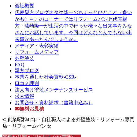
会社概要
オタク隆一のちょっとひとこと（多い
代表親方ブログ
かも）～このコーナーではリフォームパンセ代表親
方・漆崎隆一が生活の中で行った様々な出来事をみな
さんにお話しています。今回はどんなとんでもない出
来事があったんでしょうか。
メディア・表彰実績
リフォームメディア
外壁塗装
FAQ
親方ブログ
本業を通した社会貢献-CSR-
口コミ評判
法人向け塗装メンテナンスサービス
求人情報
お問合せ・資料請求（書籍申込み）
無料お見積
© 創業昭和42年・自社職人による外壁塗装・リフォーム専門
店・リフォームパンセ