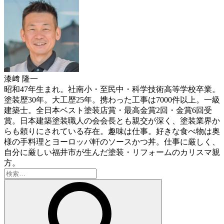
漆﨑 隆一
昭和47年生まれ。社南小・至民中・科学技術高等学校卒業。
塗装歴30年。大工歴25年。携わった工事は7000件以上。一級
建築士。全日本ベスト塗装店賞・最高金賞2回・金賞6回受
賞。日本建築塗装職人の会会長とも親交が深く、塗装業界か
らも頼りにされている存在。趣味は仕事。好きな食べ物は奥
様の手料理とヨーロッパ軒のソースかつ丼。仕事に厳しく、
自分に厳しい福井市が生んだ塗装・リフォームのカリスマ親
方。
検
索: