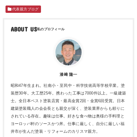
代表親方ブログ
ABOUT US
漆﨑 隆一
昭和47年生まれ。社南小・至民中・科学技術高等学校卒業。塗
装歴30年。大工歴25年。携わった工事は7000件以上。一級建築
士。全日本ベスト塗装店賞・最高金賞2回・金賞6回受賞。日本
建築塗装職人の会会長とも親交が深く、塗装業界からも頼りに
されている存在。趣味は仕事。好きな食べ物は奥様の手料理と
ヨーロッパ軒のソースかつ丼。仕事に厳しく、自分に厳しい福
井市が生んだ塗装・リフォームのカリスマ親方。