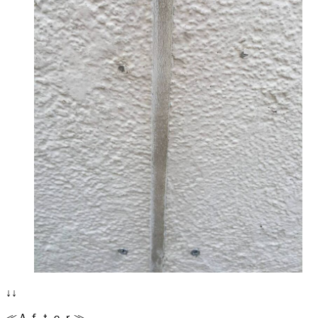
↓↓
≪Ａｆｔｅｒ≫