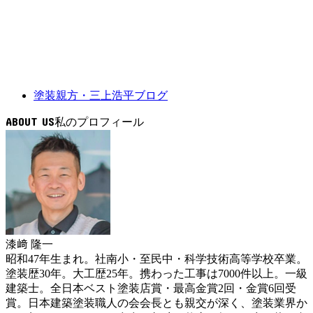
塗装親方・三上浩平ブログ
ABOUT US
漆﨑 隆一
昭和47年生まれ。社南小・至民中・科学技術高等学校卒業。
塗装歴30年。大工歴25年。携わった工事は7000件以上。一級
建築士。全日本ベスト塗装店賞・最高金賞2回・金賞6回受
賞。日本建築塗装職人の会会長とも親交が深く、塗装業界か