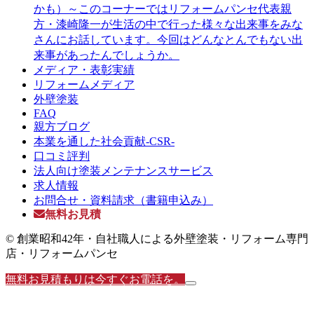
かも）～このコーナーではリフォームパンセ代表親
方・漆崎隆一が生活の中で行った様々な出来事をみな
さんにお話しています。今回はどんなとんでもない出
来事があったんでしょうか。
メディア・表彰実績
リフォームメディア
外壁塗装
FAQ
親方ブログ
本業を通した社会貢献-CSR-
口コミ評判
法人向け塗装メンテナンスサービス
求人情報
お問合せ・資料請求（書籍申込み）
無料お見積
© 創業昭和42年・自社職人による外壁塗装・リフォーム専門
店・リフォームパンセ
無料お見積もりは今すぐお電話を。