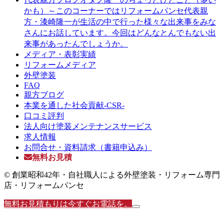
かも）～このコーナーではリフォームパンセ代表親
方・漆崎隆一が生活の中で行った様々な出来事をみな
さんにお話しています。今回はどんなとんでもない出
来事があったんでしょうか。
メディア・表彰実績
リフォームメディア
外壁塗装
FAQ
親方ブログ
本業を通した社会貢献-CSR-
口コミ評判
法人向け塗装メンテナンスサービス
求人情報
お問合せ・資料請求（書籍申込み）
無料お見積
© 創業昭和42年・自社職人による外壁塗装・リフォーム専門
店・リフォームパンセ
無料お見積もりは今すぐお電話を。