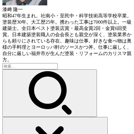
漆﨑 隆一
昭和47年生まれ。社南小・至民中・科学技術高等学校卒業。
塗装歴30年。大工歴25年。携わった工事は7000件以上。一級
建築士。全日本ベスト塗装店賞・最高金賞2回・金賞6回受
賞。日本建築塗装職人の会会長とも親交が深く、塗装業界か
らも頼りにされている存在。趣味は仕事。好きな食べ物は奥
様の手料理とヨーロッパ軒のソースかつ丼。仕事に厳しく、
自分に厳しい福井市が生んだ塗装・リフォームのカリスマ親
方。
検
索: