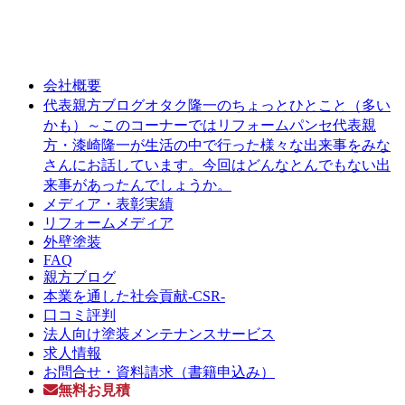
会社概要
オタク隆一のちょっとひとこと（多い
代表親方ブログ
かも）～このコーナーではリフォームパンセ代表親
方・漆崎隆一が生活の中で行った様々な出来事をみな
さんにお話しています。今回はどんなとんでもない出
来事があったんでしょうか。
メディア・表彰実績
リフォームメディア
外壁塗装
FAQ
親方ブログ
本業を通した社会貢献-CSR-
口コミ評判
法人向け塗装メンテナンスサービス
求人情報
お問合せ・資料請求（書籍申込み）
無料お見積