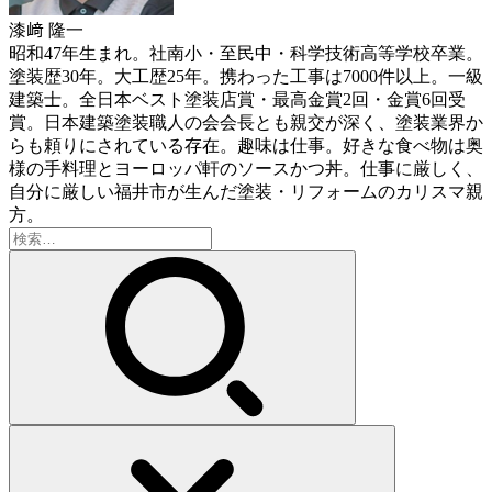
漆﨑 隆一
昭和47年生まれ。社南小・至民中・科学技術高等学校卒業。
塗装歴30年。大工歴25年。携わった工事は7000件以上。一級
建築士。全日本ベスト塗装店賞・最高金賞2回・金賞6回受
賞。日本建築塗装職人の会会長とも親交が深く、塗装業界か
らも頼りにされている存在。趣味は仕事。好きな食べ物は奥
様の手料理とヨーロッパ軒のソースかつ丼。仕事に厳しく、
自分に厳しい福井市が生んだ塗装・リフォームのカリスマ親
方。
検
索: