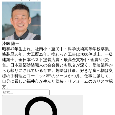
漆﨑 隆一
昭和47年生まれ。社南小・至民中・科学技術高等学校卒業。
塗装歴30年。大工歴25年。携わった工事は7000件以上。一級
建築士。全日本ベスト塗装店賞・最高金賞2回・金賞6回受
賞。日本建築塗装職人の会会長とも親交が深く、塗装業界か
らも頼りにされている存在。趣味は仕事。好きな食べ物は奥
様の手料理とヨーロッパ軒のソースかつ丼。仕事に厳しく、
自分に厳しい福井市が生んだ塗装・リフォームのカリスマ親
方。
検
索: