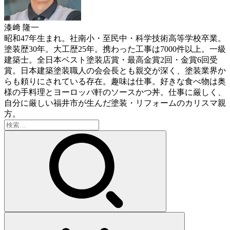
漆﨑 隆一
昭和47年生まれ。社南小・至民中・科学技術高等学校卒業。
塗装歴30年。大工歴25年。携わった工事は7000件以上。一級
建築士。全日本ベスト塗装店賞・最高金賞2回・金賞6回受
賞。日本建築塗装職人の会会長とも親交が深く、塗装業界か
らも頼りにされている存在。趣味は仕事。好きな食べ物は奥
様の手料理とヨーロッパ軒のソースかつ丼。仕事に厳しく、
自分に厳しい福井市が生んだ塗装・リフォームのカリスマ親
方。
検
索: