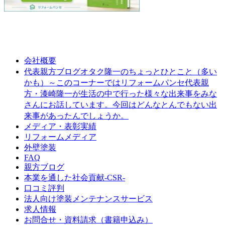
会社概要
オタク隆一のちょっとひとこと（多い
代表親方ブログ
かも）～このコーナーではリフォームパンセ代表親
方・漆崎隆一が生活の中で行った様々な出来事をみな
さんにお話しています。今回はどんなとんでもない出
来事があったんでしょうか。
メディア・表彰実績
リフォームメディア
外壁塗装
FAQ
親方ブログ
本業を通した社会貢献-CSR-
口コミ評判
法人向け塗装メンテナンスサービス
求人情報
お問合せ・資料請求（書籍申込み）