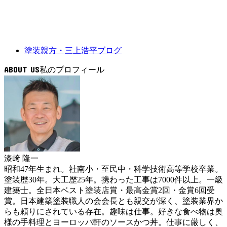
塗装親方・三上浩平ブログ
ABOUT US
漆﨑 隆一
昭和47年生まれ。社南小・至民中・科学技術高等学校卒業。
塗装歴30年。大工歴25年。携わった工事は7000件以上。一級
建築士。全日本ベスト塗装店賞・最高金賞2回・金賞6回受
賞。日本建築塗装職人の会会長とも親交が深く、塗装業界か
らも頼りにされている存在。趣味は仕事。好きな食べ物は奥
様の手料理とヨーロッパ軒のソースかつ丼。仕事に厳しく、