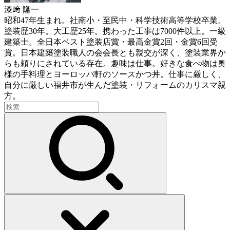
漆﨑 隆一
昭和47年生まれ。社南小・至民中・科学技術高等学校卒業。
塗装歴30年。大工歴25年。携わった工事は7000件以上。一級
建築士。全日本ベスト塗装店賞・最高金賞2回・金賞6回受
賞。日本建築塗装職人の会会長とも親交が深く、塗装業界か
らも頼りにされている存在。趣味は仕事。好きな食べ物は奥
様の手料理とヨーロッパ軒のソースかつ丼。仕事に厳しく、
自分に厳しい福井市が生んだ塗装・リフォームのカリスマ親
方。
検
索: