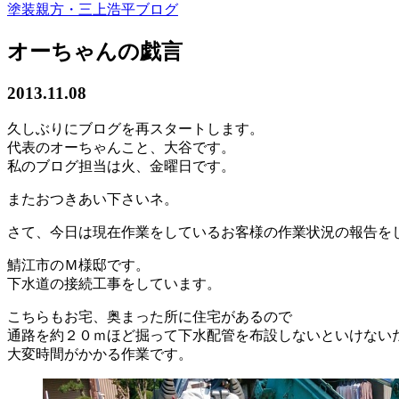
塗装親方・三上浩平ブログ
オーちゃんの戯言
2013.11.08
久しぶりにブログを再スタートします。
代表のオーちゃんこと、大谷です。
私のブログ担当は火、金曜日です。
またおつきあい下さいネ。
さて、今日は現在作業をしているお客様の作業状況の報告を
鯖江市のＭ様邸です。
下水道の接続工事をしています。
こちらもお宅、奥まった所に住宅があるので
通路を約２０ｍほど掘って下水配管を布設しないといけない
大変時間がかかる作業です。