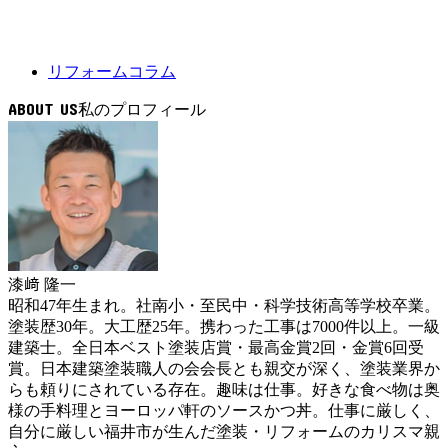
リフォームコラム
ABOUT US
漆﨑 隆一
昭和47年生まれ。社南小・至民中・科学技術高等学校卒業。
塗装歴30年。大工歴25年。携わった工事は7000件以上。一級
建築士。全日本ベスト塗装店賞・最高金賞2回・金賞6回受
賞。日本建築塗装職人の会会長とも親交が深く、塗装業界か
らも頼りにされている存在。趣味は仕事。好きな食べ物は奥
様の手料理とヨーロッパ軒のソースかつ丼。仕事に厳しく、
自分に厳しい福井市が生んだ塗装・リフォームのカリスマ親