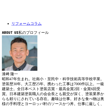
リフォームコラム
ABOUT US
漆﨑 隆一
昭和47年生まれ。社南小・至民中・科学技術高等学校卒業。
塗装歴30年。大工歴25年。携わった工事は7000件以上。一級
建築士。全日本ベスト塗装店賞・最高金賞2回・金賞6回受
賞。日本建築塗装職人の会会長とも親交が深く、塗装業界か
らも頼りにされている存在。趣味は仕事。好きな食べ物は奥
様の手料理とヨーロッパ軒のソースかつ丼。仕事に厳しく、