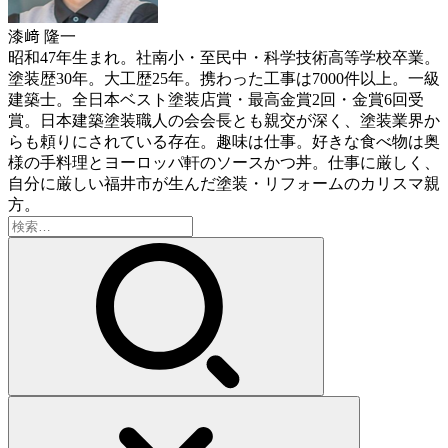
漆﨑 隆一
昭和47年生まれ。社南小・至民中・科学技術高等学校卒業。
塗装歴30年。大工歴25年。携わった工事は7000件以上。一級
建築士。全日本ベスト塗装店賞・最高金賞2回・金賞6回受
賞。日本建築塗装職人の会会長とも親交が深く、塗装業界か
らも頼りにされている存在。趣味は仕事。好きな食べ物は奥
様の手料理とヨーロッパ軒のソースかつ丼。仕事に厳しく、
自分に厳しい福井市が生んだ塗装・リフォームのカリスマ親
方。
検
索: