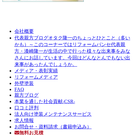
会社概要
オタク隆一のちょっとひとこと（多い
代表親方ブログ
かも）～このコーナーではリフォームパンセ代表親
方・漆崎隆一が生活の中で行った様々な出来事をみな
さんにお話しています。今回はどんなとんでもない出
来事があったんでしょうか。
メディア・表彰実績
リフォームメディア
外壁塗装
FAQ
親方ブログ
本業を通した社会貢献-CSR-
口コミ評判
法人向け塗装メンテナンスサービス
求人情報
お問合せ・資料請求（書籍申込み）
無料お見積