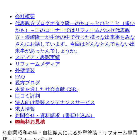
会社概要
オタク隆一のちょっとひとこと（多い
代表親方ブログ
かも）～このコーナーではリフォームパンセ代表親
方・漆崎隆一が生活の中で行った様々な出来事をみな
さんにお話しています。今回はどんなとんでもない出
来事があったんでしょうか。
メディア・表彰実績
リフォームメディア
外壁塗装
FAQ
親方ブログ
本業を通した社会貢献-CSR-
口コミ評判
法人向け塗装メンテナンスサービス
求人情報
お問合せ・資料請求（書籍申込み）
無料お見積
© 創業昭和42年・自社職人による外壁塗装・リフォーム専門
店・リフォームパンセ