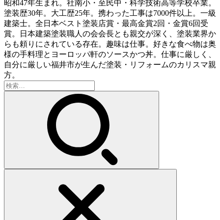
昭和47年生まれ。社南小・至民中・科学技術高等学校卒業。
塗装歴30年。大工歴25年。携わった工事は7000件以上。一級
建築士。全日本ベスト塗装店賞・最高金賞2回・金賞6回受
賞。日本建築塗装職人の会会長とも親交が深く、塗装業界か
らも頼りにされている存在。趣味は仕事。好きな食べ物は奥
様の手料理とヨーロッパ軒のソースかつ丼。仕事に厳しく、
自分に厳しい福井市が生んだ塗装・リフォームのカリスマ親
方。
検
索: